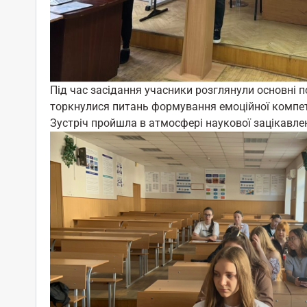
Під час засідання учасники розглянули основні пс
торкнулися питань формування емоційної компет
Зустріч пройшла в атмосфері наукової зацікавлен