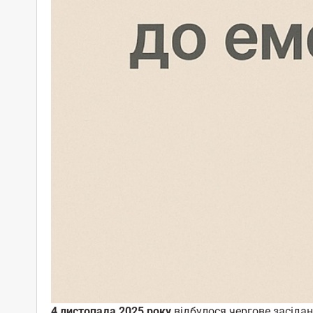
4 листопада
2025
року
відбулося чергове засідан