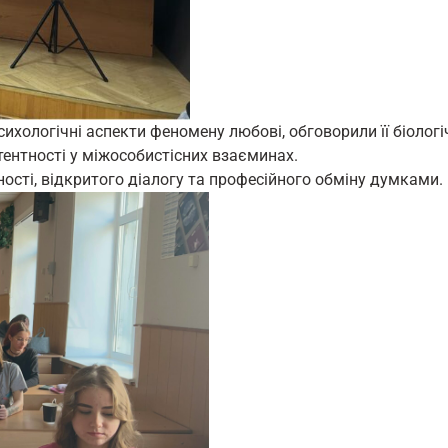
ихологічні аспекти феномену любові, обговорили її біологіч
ентності у міжособистісних взаєминах.
ості, відкритого діалогу та професійного обміну думками.