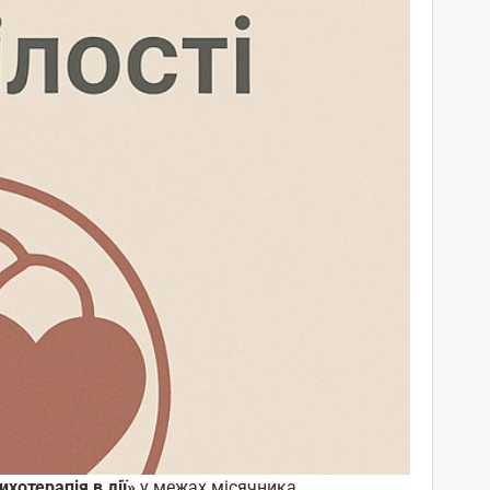
ихотерапія в дії»
у межах місячника