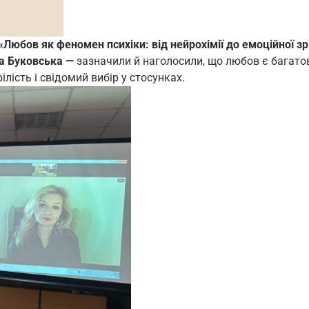
«Любов як феномен психіки: від нейрохімії до емоційної зрі
на Буковська —
зазначили й наголосили, що любов є багато
лість і свідомий вибір у стосунках.