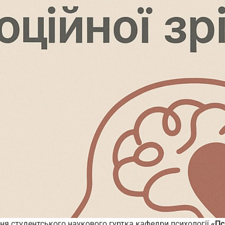
ня студентського наукового гуртка кафедри психології
«Пс