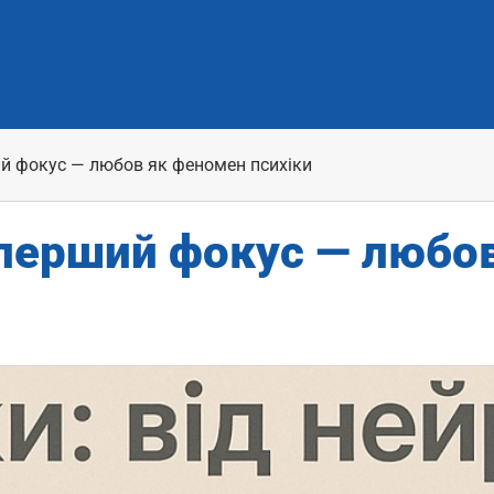
ий фокус — любов як феномен психіки
 перший фокус — любо